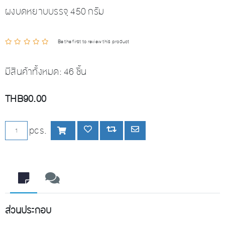
ผงบดหยาบบรรจุ 450 กรัม
Be the first to review this product
มีสินค้าทั้งหมด:
46 ชิ้น
THB90.00
เพิ่มลงตะกร้า
pcs.
เพิ่มลงรายการโปรด
Add to compare list
Email a friend
ส่วนประกอบ