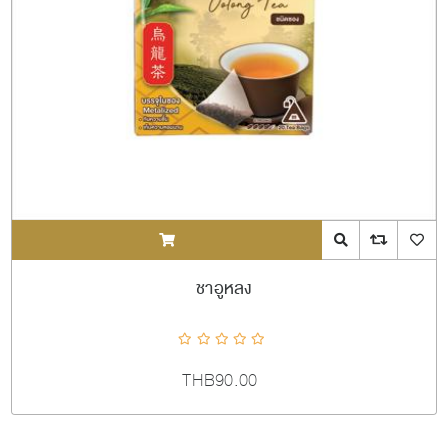
ADDTOCART
Quick View
AddToCompareL
AddToW
ชาอูหลง
THB90.00