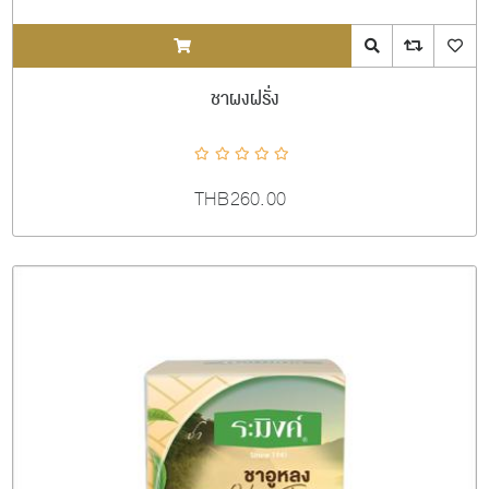
ADDTOCART
Quick View
AddToCompareL
AddToW
ชาผงฝรั่ง
THB260.00