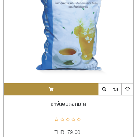
ADDTOCART
Quick View
AddToCompareL
AddToW
ชาจีนอบดอกมะลิ
THB179.00