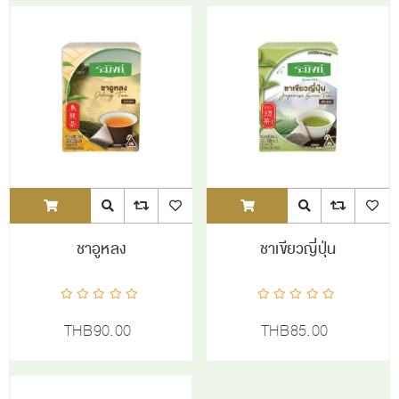
ADDTOCART
Quick View
AddToCompareList
AddToWishlist
ADDTOCART
Quick View
AddToCompareL
AddToW
ชาอูหลง
ชาเขียวญี่ปุ่น
THB90.00
THB85.00