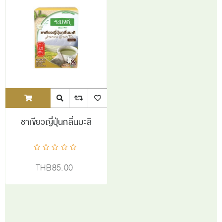
ADDTOCART
Quick View
AddToCompareList
AddToWishlist
ชาเขียวญี่ปุ่นกลิ่นมะลิ
THB85.00