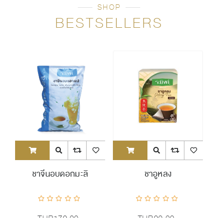
SHOP
BESTSELLERS
ADDTOCART
Quick View
AddToCompareList
AddToWishlist
ADDTOCART
Quick View
AddToCompareList
AddToWishl
ชาจีนอบดอกมะลิ
ชาอูหลง