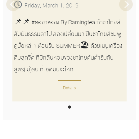
Friday, March 1, 2019
📌📌 #คอชาขอชง By Ramingtea ถ้าชาไทยสี
ส้มมันธรรมดาไป ลองเปลี่ยนมาเป็นชาไทยสีชมพู
ดูมั้ยหล่ะ? ต้อนรับ SUMMER🏖 ด้วยเมนูเครื่อง
ดื่มสุดจื๊ด ที่มีกลิ่นหอมของชาไทยต้นตำรับกับ
สูตร(ไม่)ลับ ที่แอดมินจะให้ท
Details