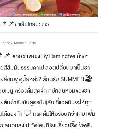
📌📌ชาเย็นไทยมะนาว
Friday, March 1, 2019
📌 #คอชาขอชง By Ramingtea ถ้าชา
ทยสีส้มมันธรรมดาไป ลองเปลี่ยนมาเป็นชา
ทยสีชมพู ดูมั้ยหล่ะ? ต้อนรับ SUMMER🏖
วยเมนูเครื่องดื่มสุดจื๊ด ที่มีกลิ่นหอมของชา
ยต้นตำรับกับสูตร(ไม่)ลับ ที่แอดมินจะให้ทุก
ได้ลองทำ 💬 ทริคดื่มให้อร่อยกว่าเดิม เพิ่ม
ื้อเลมอนลงไป กัดโดนทีไรเปรี้ยวปรี๊ดเข็ดฟัน