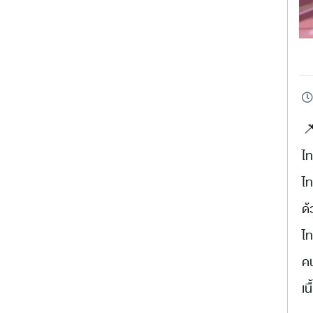

ไ
ไ
ด้
ไท
คน
เน