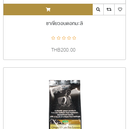
ADDTOCART
Quick View
AddToCompareL
AddToW
ชาเขียวอบดอกมะลิ
THB200.00