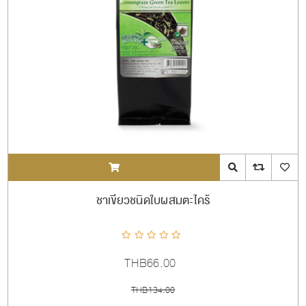
ADDTOCART
Quick View
AddToCompareL
AddToW
ชาเขียวชนิดใบผสมตะไคร้
THB66.00
THB134.00