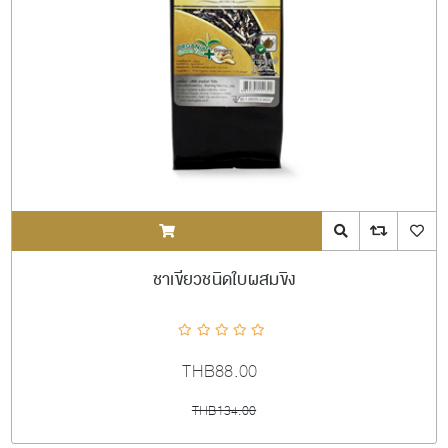
ADDTOCART
Quick View
AddToCompareL
AddToW
ชาเขียวชนิดใบผสมขิง
THB88.00
THB134.00