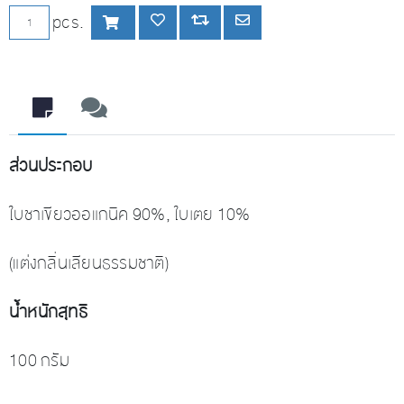
เพิ่มลงตะกร้า
pcs.
เพิ่มลงรายการโปรด
Add to compare list
Email a friend
ส่วนประกอบ
ใบชาเขียวออแกนิค 90%, ใบเตย 10%
(แต่งกลิ่นเลียนธรรมชาติ)
น้ำหนักสุทธิ
100 กรัม