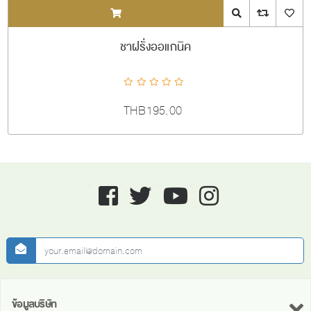
ADDTOCART
Quick View
AddToCompareL
AddToW
ชาฝรั่งออแกนิค
THB195.00
Facebook
twitter
youtube
instagram
newsletter
ข้อมูลบริษัท