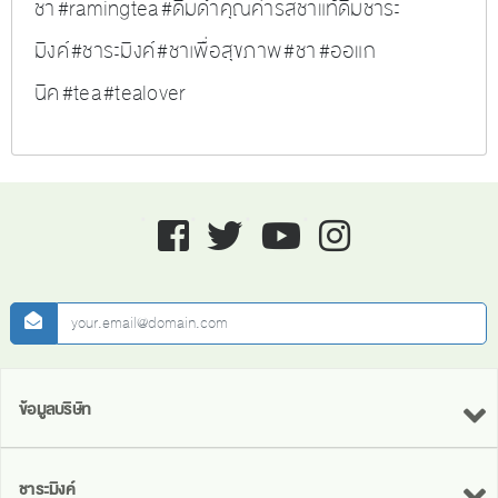
ชา
#
ramingtea
#
ดื่มด่ำคุณค่ารสชาแท้ดื่มชาระ
มิงค์
#
ชาระมิงค์
#
ชาเพื่อสุขภาพ
#
ชา
#
ออแก
นิค
#
tea
#
tealover
Facebook
twitter
youtube
instagram
newsletter
ข้อมูลบริษัท
ชาระมิงค์