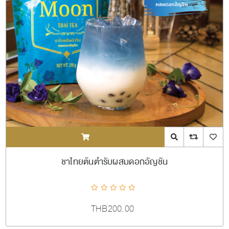
ADDTOCART
Quick View
AddToCompareL
AddToW
ชาไทยต้นตำรับผสมดอกอัญชัน
THB200.00