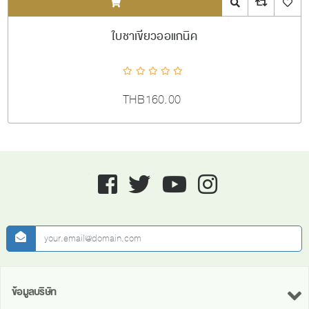
ADDTOCART
Quick View
AddToCompareL
AddToW
ใบชาเขียวออแกนิค
THB160.00
Facebook
twitter
youtube
instagram
newsletter
ข้อมูลบริษัท