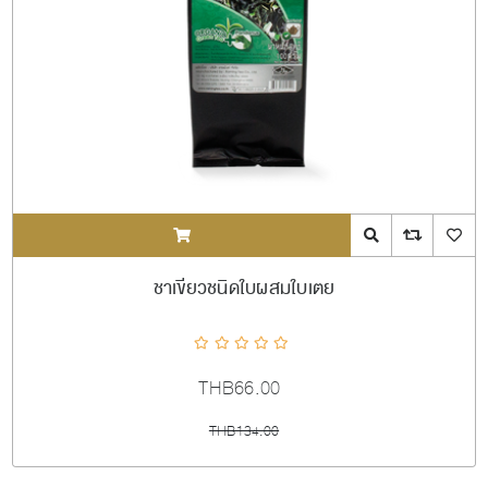
ADDTOCART
Quick View
AddToCompareL
AddToW
ชาเขียวชนิดใบผสมใบเตย
THB66.00
THB134.00