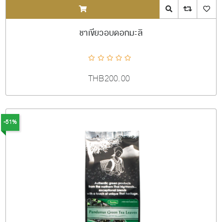
ADDTOCART
Quick View
AddToCompareL
AddToW
ชาเขียวอบดอกมะลิ
THB200.00
-51%