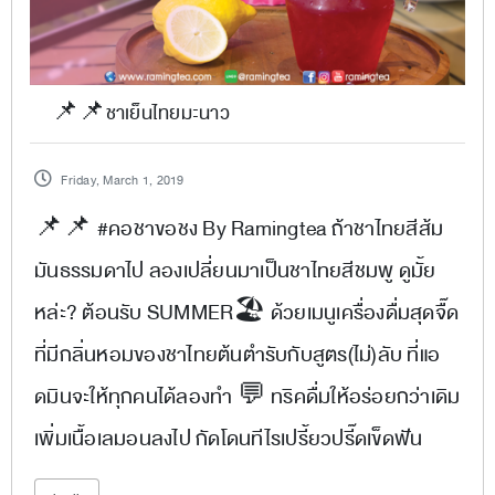
📌📌ชาเย็นไทยมะนาว
Friday, March 1, 2019
📌📌 #คอชาขอชง By Ramingtea ถ้าชาไทยสีส้ม
มันธรรมดาไป ลองเปลี่ยนมาเป็นชาไทยสีชมพู ดูมั้ย
หล่ะ? ต้อนรับ SUMMER🏖 ด้วยเมนูเครื่องดื่มสุดจื๊ด
ที่มีกลิ่นหอมของชาไทยต้นตำรับกับสูตร(ไม่)ลับ ที่แอ
ดมินจะให้ทุกคนได้ลองทำ 💬 ทริคดื่มให้อร่อยกว่าเดิม
เพิ่มเนื้อเลมอนลงไป กัดโดนทีไรเปรี้ยวปรี๊ดเข็ดฟัน