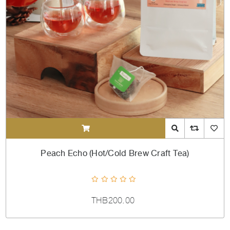
ADDTOCART
Quick View
AddToCompareL
AddToW
Peach Echo (Hot/Cold Brew Craft Tea)
THB200.00