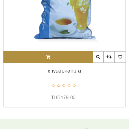
ADDTOCART
Quick View
AddToCompareL
AddToW
ชาจีนอบดอกมะลิ
THB179.00