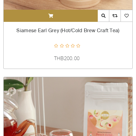
ADDTOCART
Quick View
AddToCompareL
AddToW
Siamese Earl Grey (Hot/Cold Brew Craft Tea)
THB200.00