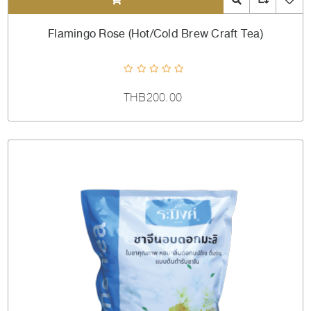
ADDTOCART
Quick View
AddToCompareL
AddToW
Flamingo Rose (Hot/Cold Brew Craft Tea)
THB200.00