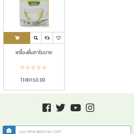
ADDTOCART
Quick View
AddToCompareList
AddToWishlist
เครื่องดื่มคาโมมาย
THB150.00
Facebook
twitter
youtube
instagram
newsletter