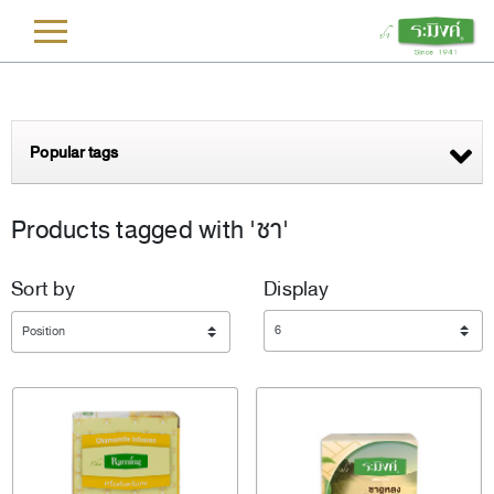
L
Popular tags
Products tagged with 'ชา'
Sort by
Display
Display