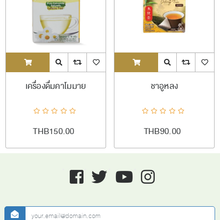
ADDTOCART
Quick View
AddToCompareList
AddToWishlist
ADDTOCART
Quick View
AddToCompareL
AddToW
เครื่องดื่มคาโมมาย
ชาอูหลง
THB150.00
THB90.00
Facebook
twitter
youtube
instagram
newsletter