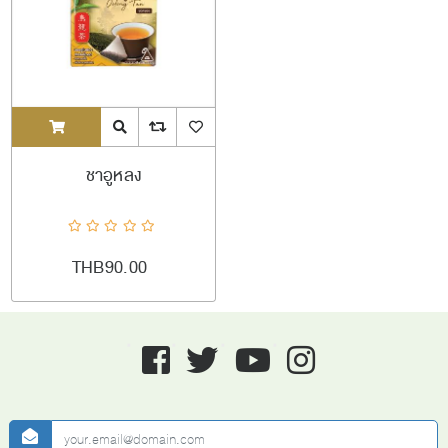
ADDTOCART
Quick View
AddToCompareList
AddToWishlist
ชาอูหลง
THB90.00
Facebook
twitter
youtube
instagram
newsletter