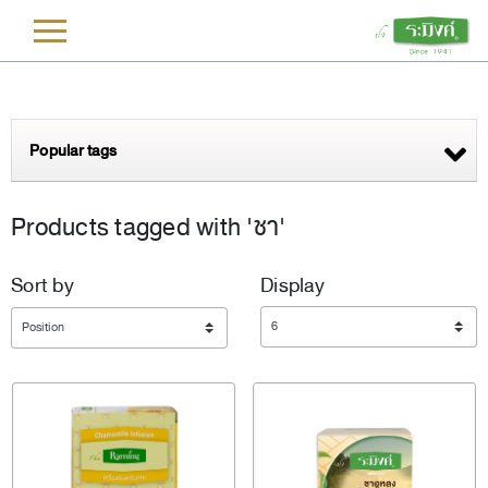
L
Popular tags
Products tagged with 'ชา'
Sort by
Display
Display