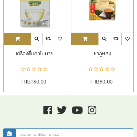
ADDTOCART
Quick View
AddToCompareList
AddToWishlist
ADDTOCART
Quick View
AddToCompareL
AddToW
เครื่องดื่มคาโมมาย
ชาอูหลง
THB150.00
THB90.00
Facebook
twitter
youtube
instagram
newsletter