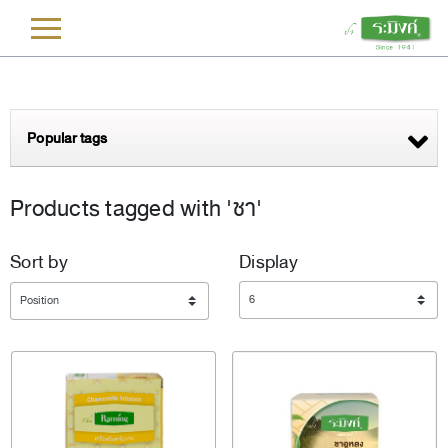
L
Popular tags
Products tagged with 'ชา'
Sort by
Display
Display