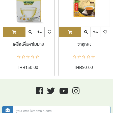
ADDTOCART
Quick View
AddToCompareList
AddToWishlist
ADDTOCART
Quick View
AddToCompareL
AddToW
เครื่องดื่มคาโมมาย
ชาอูหลง
THB150.00
THB90.00
Facebook
twitter
youtube
instagram
newsletter