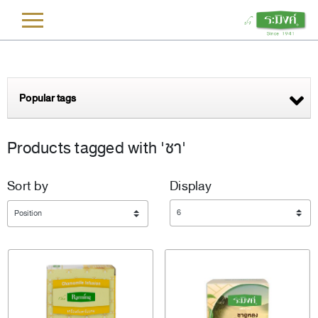
L
Popular tags
Products tagged with 'ชา'
Sort by
Display
Display