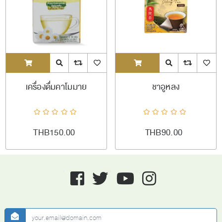
ADDTOCART
Quick View
AddToCompareList
AddToWishlist
ADDTOCART
Quick View
AddToCompareL
AddToW
เครื่องดื่มคาโมมาย
ชาอูหลง
THB150.00
THB90.00
Facebook
twitter
youtube
instagram
newsletter