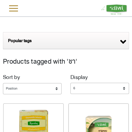
L
Popular tags
Products tagged with 'ชา'
Sort by
Display
Display