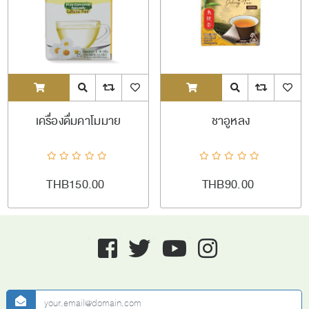
ADDTOCART
Quick View
AddToCompareList
AddToWishlist
ADDTOCART
Quick View
AddToCompareL
AddToW
เครื่องดื่มคาโมมาย
ชาอูหลง
THB150.00
THB90.00
Facebook
twitter
youtube
instagram
newsletter