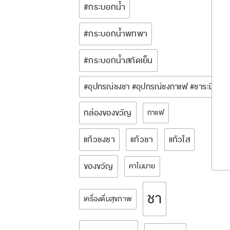
#กระบอกน้ำ
#กระบอกน้ำพกพา
#กระบอกน้ำสกัดเย็น
#อุปกรณ์ชงชา #อุปกรณ์ชงกาแฟ #ชาระมิงค์ 
กล่องของขวัญ
กาแฟ
แก้วชงชา
แก้วชา
แก้วใส
ของขวัญ
คาโมมาย
ชา
เครื่องดื่มสุขภาพ