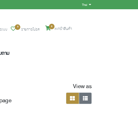
Thai
Toggle Dropdown
0
0
ตะกร้าสินค้า
ู่ระบบ
รายการโปรด
อบถาม
View as
 page
viewmode grid
viewmode list