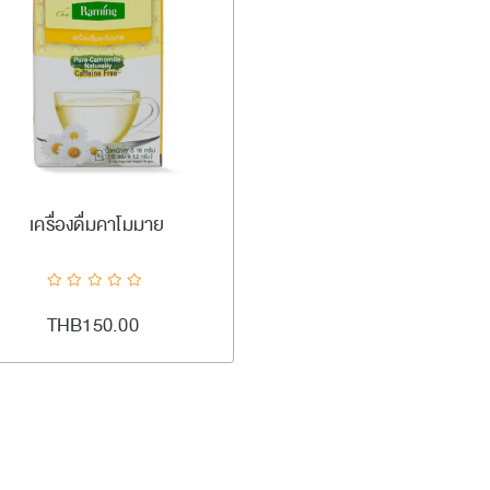
#ramingtea
เพิ่มลงตะกร้า
เครื่องดื่มคาโมมาย
ADDTOCART
Quick View
AddToCompareList
AddToWishlist
THB150.00