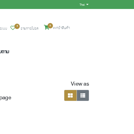
Thai
Toggle Dropdown
0
0
ตะกร้าสินค้า
ู่ระบบ
รายการโปรด
อบถาม
View as
 page
viewmode grid
viewmode list