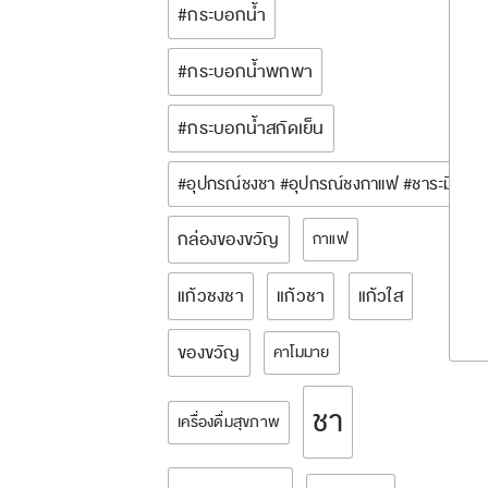
#กระบอกน้ำ
#กระบอกน้ำพกพา
#กระบอกน้ำสกัดเย็น
#อุปกรณ์ชงชา #อุปกรณ์ชงกาแฟ #ชาระมิงค์ 
กล่องของขวัญ
กาแฟ
แก้วชงชา
แก้วชา
แก้วใส
ของขวัญ
คาโมมาย
ชา
เครื่องดื่มสุขภาพ