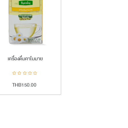
#ramingtea
เพิ่มลงตะกร้า
เครื่องดื่มคาโมมาย
ADDTOCART
Quick View
AddToCompareList
AddToWishlist
THB150.00