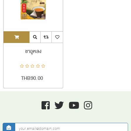
ADDTOCART
Quick View
AddToCompareList
AddToWishlist
ชาอูหลง
THB90.00
Facebook
twitter
youtube
instagram
newsletter