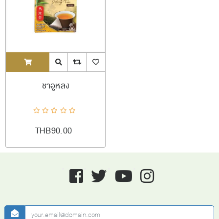
ADDTOCART
Quick View
AddToCompareList
AddToWishlist
ชาอูหลง
THB90.00
Facebook
twitter
youtube
instagram
newsletter