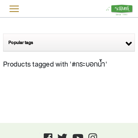
L
Popular tags
Products tagged with '#กระบอกน้ำ'
Facebook
twitter
youtube
instagram