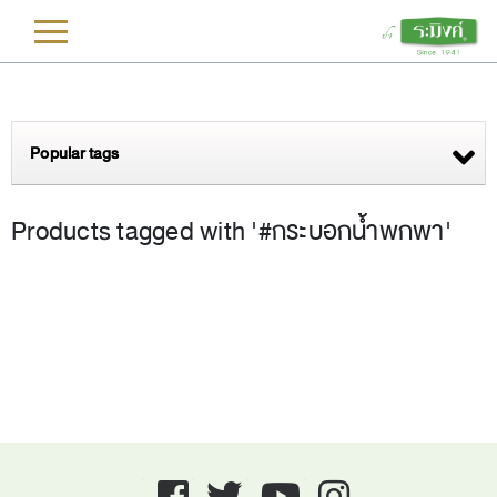
L
Popular tags
Products tagged with '#กระบอกน้ำพกพา'
Facebook
twitter
youtube
instagram