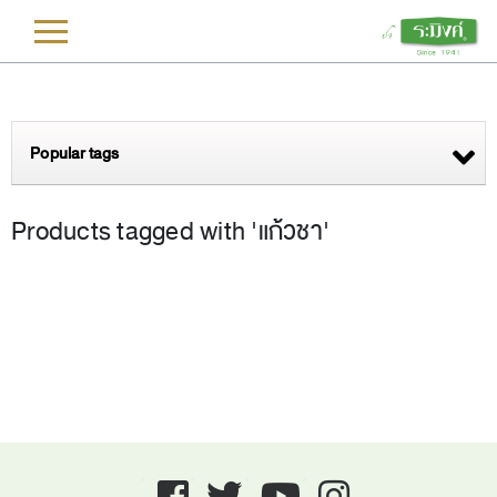
L
Popular tags
Products tagged with 'แก้วชา'
Facebook
twitter
youtube
instagram