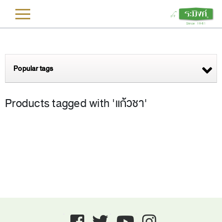
L
Popular tags
Products tagged with 'แก้วชา'
Facebook
twitter
youtube
instagram