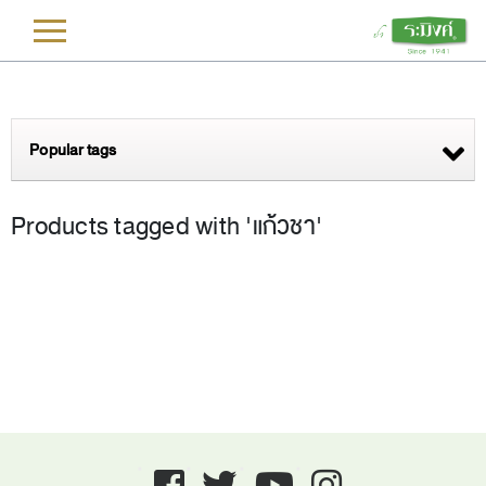
L
Popular tags
Products tagged with 'แก้วชา'
Facebook
twitter
youtube
instagram