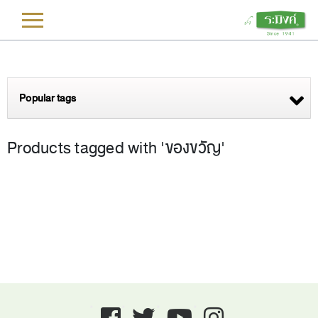
L
Popular tags
Products tagged with 'ของขวัญ'
Facebook
twitter
youtube
instagram