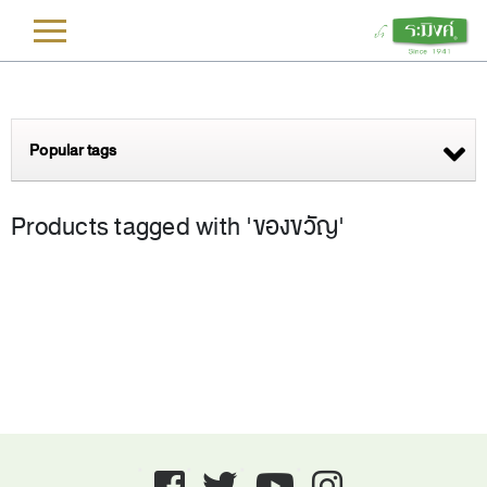
L
Popular tags
Products tagged with 'ของขวัญ'
Facebook
twitter
youtube
instagram