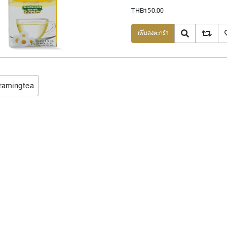
THB150.00
Quick View
Add to com
เ
#ramingtea