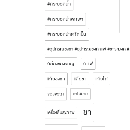
#กระบอกน้ำ
#กระบอกน้ำพกพา
#กระบอกน้ำสกัดเย็น
#อุปกรณ์ชงชา #อุปกรณ์ชงกาแฟ #ชาระมิงค์ 
กล่องของขวัญ
กาแฟ
แก้วชงชา
แก้วชา
แก้วใส
ของขวัญ
คาโมมาย
ชา
เครื่องดื่มสุขภาพ