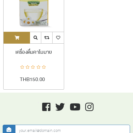
ADDTOCART
Quick View
AddToCompareList
AddToWishlist
เครื่องดื่มคาโมมาย
THB150.00
Facebook
twitter
youtube
instagram
newsletter