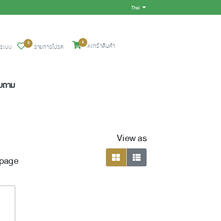
Thai
Toggle Dropdown
0
0
ตะกร้าสินค้า
ู่ระบบ
รายการโปรด
อบถาม
View as
 page
viewmode grid
viewmode list
ompareList
AddToWishlist