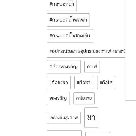
#กระบอกน้ำ
#กระบอกน้ำพกพา
#กระบอกน้ำสกัดเย็น
#อุปกรณ์ชงชา #อุปกรณ์ชงกาแฟ #ชาระมิงค์ 
กล่องของขวัญ
กาแฟ
แก้วชงชา
แก้วชา
แก้วใส
ของขวัญ
คาโมมาย
ชา
เครื่องดื่มสุขภาพ