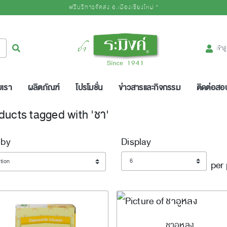
ฟรีบริการจัดส่ง อ.เมืองเชียงใหม่ *
Logo
ค้นหา
เข้าส
บเรา
ผลิตภัณฑ์
โปรโมชั่น
ข่าวสารและกิจกรรม
ติดต่อส
ducts tagged with 'ชา'
 by
Display
Display
per
เพิ่มลงตะกร้า
ชาอูหลง
ADDTOCART
Quick View
AddToC