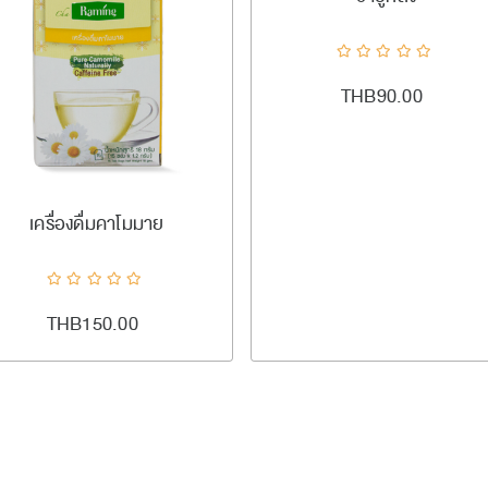
THB90.00
#ramingtea
เพิ่มลงตะกร้า
เครื่องดื่มคาโมมาย
ADDTOCART
Quick View
AddToCompareList
AddToWishlist
THB150.00