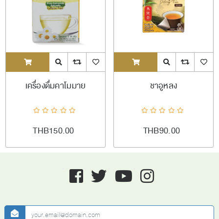
ADDTOCART
Quick View
AddToCompareList
AddToWishlist
ADDTOCART
Quick View
AddToCompareL
AddToW
เครื่องดื่มคาโมมาย
ชาอูหลง
THB150.00
THB90.00
Facebook
twitter
youtube
instagram
newsletter