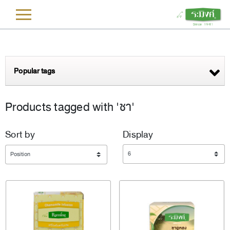
L
Popular tags
Products tagged with 'ชา'
Sort by
Display
Display