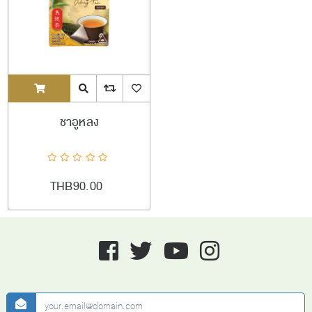
ADDTOCART
Quick View
AddToCompareList
AddToWishlist
ชาอูหลง
THB90.00
Facebook
twitter
youtube
instagram
newsletter