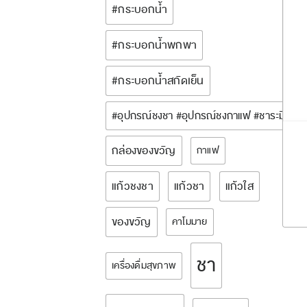
#กระบอกน้ำ
#กระบอกน้ำพกพา
#กระบอกน้ำสกัดเย็น
#อุปกรณ์ชงชา #อุปกรณ์ชงกาแฟ #ชาระมิงค์ 
กล่องของขวัญ
กาแฟ
แก้วชงชา
แก้วชา
แก้วใส
ของขวัญ
คาโมมาย
ชา
เครื่องดื่มสุขภาพ