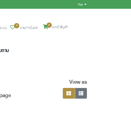
Thai
Toggle Dropdown
0
0
ตะกร้าสินค้า
ู่ระบบ
รายการโปรด
อบถาม
View as
 page
viewmode grid
viewmode list