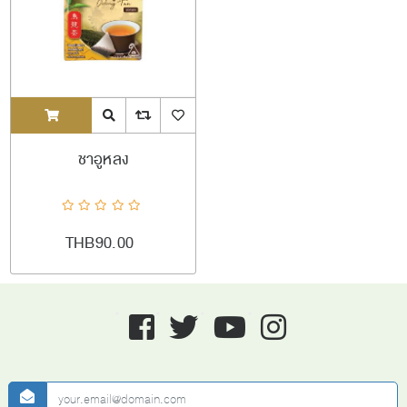
ADDTOCART
Quick View
AddToCompareList
AddToWishlist
ชาอูหลง
THB90.00
Facebook
twitter
youtube
instagram
newsletter