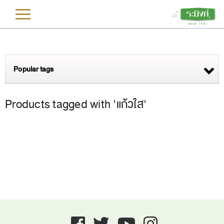
L
Popular tags
Products tagged with 'แก้วใส'
Facebook
twitter
youtube
instagram