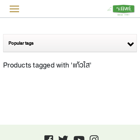
L
Popular tags
Products tagged with 'แก้วใส'
Facebook
twitter
youtube
instagram