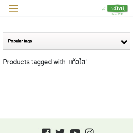
L
Popular tags
Products tagged with 'แก้วใส'
Facebook
twitter
youtube
instagram