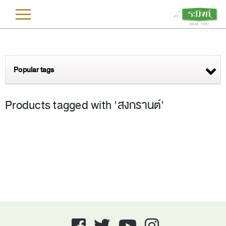
L
Popular tags
Products tagged with 'สงกรานต์'
Facebook
twitter
youtube
instagram