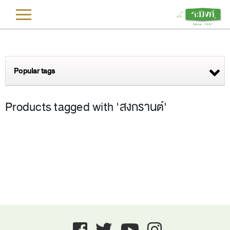
L
Popular tags
Products tagged with 'สงกรานต์'
Facebook
twitter
youtube
instagram